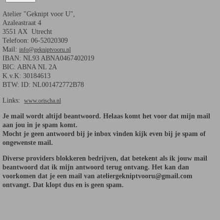
Atelier "Geknipt voor U",
Azaleastraat 4
3551 AX Utrecht
Telefoon: 06-52020309
Mail:
info@gekniptvooru.nl
IBAN: NL93 ABNA0467402019
BIC: ABNA NL 2A
K.v.K: 30184613
BTW: ID: NL001472772B78
Links:
www.orischa.nl
Je mail wordt altijd beantwoord. Helaas komt het voor dat mijn mail
aan jou in je spam komt.
Mocht je geen antwoord bij je inbox vinden kijk even bij je spam of
ongewenste mail.
Diverse providers blokkeren bedrijven, dat betekent als ik jouw mail
beantwoord dat ik mijn antwoord terug ontvang. Het kan dan
voorkomen dat je een mail van ateliergekniptvooru@gmail.com
ontvangt. Dat klopt dus en is geen spam.