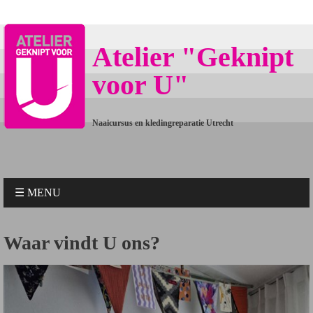
Atelier "Geknipt
voor U"
Naaicursus en kledingreparatie Utrecht
☰ MENU
Waar vindt U ons?