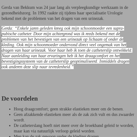
Gerda van Bekkum was 24 jaar lang als verpleegkundige werkzaam in de
gezondheidszorg. In 1992 raakte zij tijdens haar specialisatie Urologie
bekend met de problemen van het dragen van een urinezak.
Gerda: “Enkele jaren geleden kreeg ook mijn schoonmoeder een supra-
pubische catheter. Door mijn achtergrond was ik reeds bekend met de
problemen van het bevestigen van een urinezak op lichaam of onder de
kleding. Ook mijn schoonmoeder ondervond direct veel ongemak van het
dragen van haar urinezak. Voor haar heb ik toen de catheterslip ontwikkeld.
Naar aanleiding van haar ervaringen heb ik het draagcomfort en het
bevestigingssysteem van de catheterslip geoptimaliseerd. Inmiddels dragen
ook anderen deze slip naar tevredenheid.”
De voordelen
Hoog draagcomfort; geen strakke elastieken meer om de benen.
Geen afzakkende elastieken meer als de zak zich vult en dus zwaarder
wordt.
De catheterslang hoeft niet meer over de broekband geleid te worden,
maar kan via natuurlijk verloop geleid worden.
Men kan de zak gewoon onder de kleding dragen.