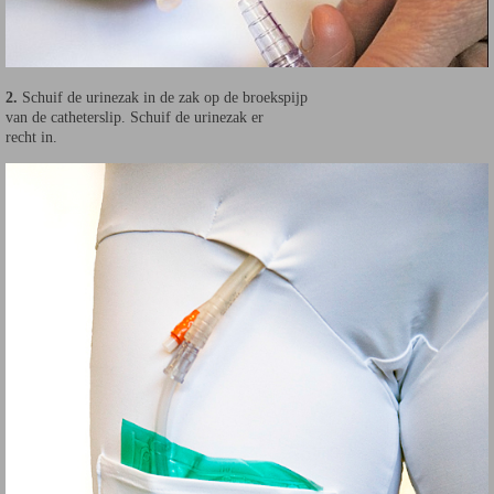
2.
Schuif de urinezak in de zak op de broekspijp
van de catheterslip. Schuif de urinezak er
recht in.